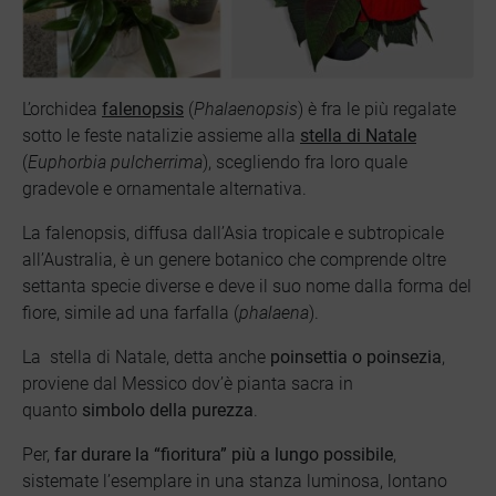
L’orchidea
falenopsis
(
Phalaenopsis
) è fra le più regalate
sotto le feste natalizie assieme alla
stella di Natale
(
Euphorbia pulcherrima
), scegliendo fra loro quale
gradevole e ornamentale alternativa.
La falenopsis, diffusa dall’Asia tropicale e subtropicale
all’Australia, è un genere botanico che comprende oltre
settanta specie diverse e deve il suo nome dalla forma del
fiore, simile ad una farfalla (
phalaena
).
La
stella di Natale, detta anche
poinsettia o poinsezia
,
proviene dal Messico dov’è pianta sacra in
quanto
simbolo della purezza
.
Per,
far durare la “fioritura” più a lungo possibile
,
sistemate l’esemplare in una stanza luminosa, lontano