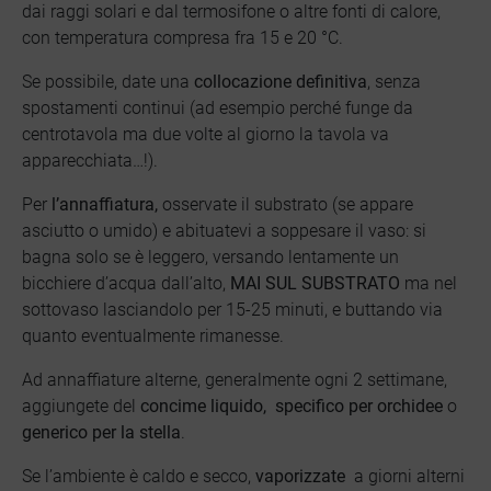
dai raggi solari e dal termosifone o altre fonti di calore,
con temperatura compresa fra 15 e 20 °C.
Se possibile, date una
collocazione definitiva
, senza
spostamenti continui (ad esempio perché funge da
centrotavola ma due volte al giorno la tavola va
apparecchiata…!).
Per
l’annaffiatura,
osservate il substrato (se appare
asciutto o umido) e abituatevi a soppesare il vaso: si
bagna solo se è leggero, versando lentamente un
bicchiere d’acqua dall’alto,
MAI SUL SUBSTRATO
ma nel
sottovaso lasciandolo per 15-25 minuti, e buttando via
quanto eventualmente rimanesse.
Ad annaffiature alterne, generalmente ogni 2 settimane,
aggiungete del
concime liquido, specifico per orchidee
o
generico per la stella
.
Se l’ambiente è caldo e secco,
vaporizzate
a giorni alterni