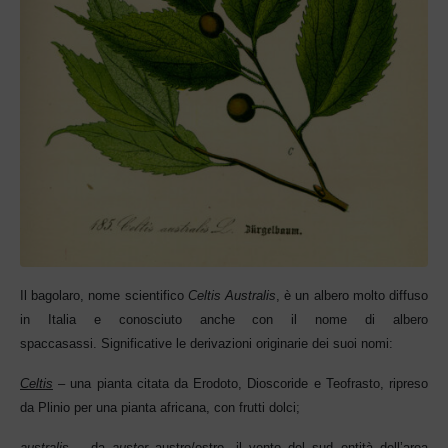
Il bagolaro, nome scientifico
Celtis Australis
, è un albero molto diffuso
in Italia e conosciuto anche con il nome di albero
spaccasassi.
Significative le
derivazioni originarie dei suoi nomi:
Celtis
– una pianta citata da Erodoto, Dioscoride e Teofrasto, ripreso
da P
linio per una pianta africana, con frutti dolci;
australis
– da
auster
austro/ostro, il vento del sud entità dell’area