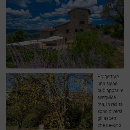
Progettare
una siepe
può apparire
semplice
ma, in realtà,
sono diversi
gli aspetti
che devono