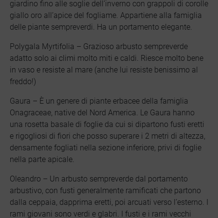
giardino fino alle soglie dell’inverno con grappoli di corolle
giallo oro all’apice del fogliame. Appartiene alla famiglia
delle piante sempreverdi. Ha un portamento elegante.
Polygala Myrtifolia – Grazioso arbusto sempreverde
adatto solo ai climi molto miti e caldi. Riesce molto bene
in vaso e resiste al mare (anche lui resiste benissimo al
freddo!)
Gaura – È un genere di piante erbacee della famiglia
Onagraceae, native del Nord America. Le Gaura hanno
una rosetta basale di foglie da cui si dipartono fusti eretti
e rigogliosi di fiori che posso superare i 2 metri di altezza,
densamente fogliati nella sezione inferiore, privi di foglie
nella parte apicale.
Oleandro – Un arbusto sempreverde dal portamento
arbustivo, con fusti generalmente ramificati che partono
dalla ceppaia, dapprima eretti, poi arcuati verso l’esterno. I
rami giovani sono verdi e glabri. I fusti e i rami vecchi