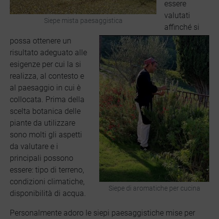
essere
valutati
Siepe mista paesaggistica
affinché si
possa ottenere un
risultato adeguato alle
esigenze per cui la si
realizza, al contesto e
al paesaggio in cui è
collocata. Prima della
scelta botanica delle
piante da utilizzare
sono molti gli aspetti
da valutare e i
principali possono
essere: tipo di terreno,
condizioni climatiche,
Siepe di aromatiche per cucina
disponibilità di acqua.
Personalmente adoro le siepi paesaggistiche mise per