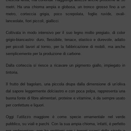
metri. Ha una chioma ampia e globosa, un tronco grosso fino a un
metro, corteccia grigia, poco screpolata, f
oglie ruvide, ovali-
lanceolate, fiori piccoli, giallicci.
Coltivata in modo intensivo per il suo legno molto pregiato, di color
grigio-biancastro: duro, flessibile, tenace, elastico e durevole, adatto
per piccoli lavori al tornio, per la fabbricazione di mobili, ma anche
semplicemente per la produzione di carbone.
Dalla corteccia si riesce a ricavare un pigmento giallo, impiegato in
tintoria.
Il frutto del bagolaro, una piccola drupa dalla dimensione di un’oliva
dal sapore leggermente dolciastro e con poca polpa, rappresenta una
buona fonte di fibre alimentari, proteine e vitamine, è da sempre usato
per confetture e liquori.
Oggi l’utilizzo maggiore è come specie ornamentale nel verde
pubblico, su viali e parchi. Con la sua ampia chioma, infatti, è perfetto
per ombreggiare, non ha problemi con i terreni scarsi delle strade o