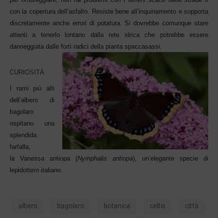
con la copertura dell’asfalto. Resiste bene all’inquinamento e sopporta
discretamente anche errori di potatura. Si dovrebbe comunque stare
attenti a tenerlo lontano dalla rete idrica che potrebbe essere
danneggiata dalle forti rad
ici della pianta spaccasassi.
CURIOSITÀ
I rami più
al
ti
dell’
albero di
bagolaro
ospitano una
splendida
farfalla,
la Vanessa antiopa (
Nymphalis antiopa
), un’elegante specie di
lepidotter
o
italia
no.
albero
bagolaro
botanica
celtis
città