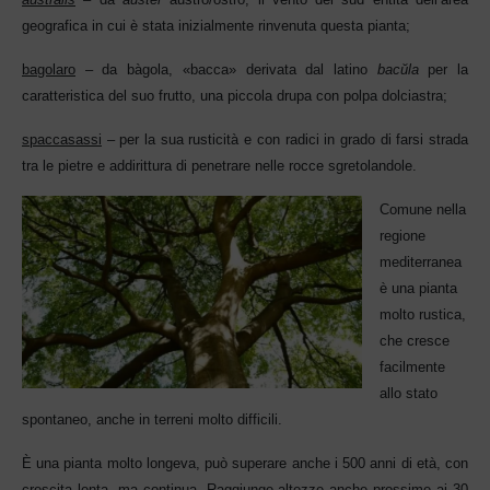
geografica in cui è stata inizialmente rinvenuta questa pianta;
bagolaro
– da bàgola, «bacca» derivata dal latino
bacŭla
per la
caratteristica del suo frutto, una piccola drupa con polpa dolciastra;
spaccasassi
– per la sua rusticità e con radici in grado di farsi strada
tra le pietre e addirittura di penetrare nelle rocce sgretolandole.
Comune nella
regione
mediter
ranea
è una pianta
molto rustica,
che cresce
facilmente
allo stato
spontaneo, anche in terreni molto difficili.
È una pianta molto longeva, può superare anche i 500 anni di età, con
crescita lenta, ma continua. Raggiunge altezze anche pr
ossime ai 30