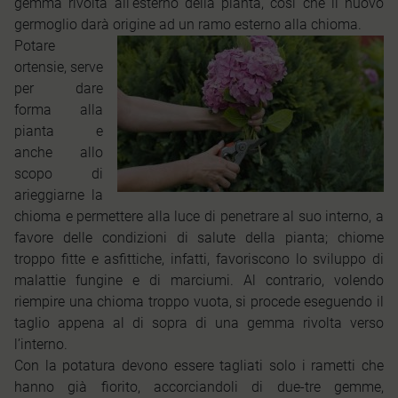
gemma rivolta all’esterno della pianta, così che il nuovo
germoglio darà origine ad un ramo esterno alla chioma
.
Potare
ortensie, serve
per dare
forma alla
pianta e
anche allo
scopo di
arieggiarne la
chioma e permettere alla luce di penetrare al suo interno, a
favore delle condizioni di salute della pianta; chiome
troppo fitte e asfittiche, infatti, favoriscono lo sviluppo di
malattie fungine e di marciumi. Al contrario, volendo
riempire una chioma troppo vuota, si procede eseguendo il
taglio appen
a al di sopra di una gemma rivolta verso
l’interno.
Con la potatura devono essere tagliati solo i rametti che
hanno già fiorito, accorciandoli di due-tre gemme,