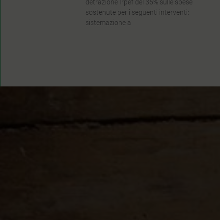
detrazione Irpef del 36% sulle spese
sostenute per i seguenti interventi:
sistemazione a