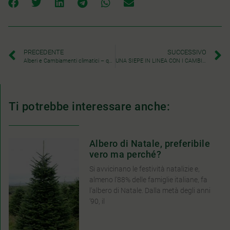
PRECEDENTE
SUCCESSIVO
Alberi e Cambiamenti climatici – quanto è importante per un Paesaggista?
UNA SIEPE IN LINEA CON I CAMBIAMENTI CLIMATICI
Ti potrebbe interessare anche:
Albero di Natale, preferibile
vero ma perché?
Si avvicinano le festività natalizie e,
almeno l’88% delle famiglie italiane, fa
l’albero di Natale. Dalla metà degli anni
’90, il