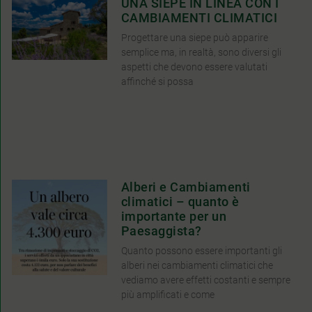
UNA SIEPE IN LINEA CON I
CAMBIAMENTI CLIMATICI
Progettare una siepe può apparire
semplice ma, in realtà, sono diversi gli
aspetti che devono essere valutati
affinché si possa
Alberi e Cambiamenti
climatici – quanto è
importante per un
Paesaggista?
Quanto possono essere importanti gli
alberi nei cambiamenti climatici che
vediamo avere effetti costanti e sempre
più amplificati e come