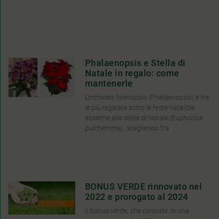
Phalaenopsis e Stella di
Natale in regalo: come
mantenerle
L’orchidea falenopsis (Phalaenopsis) è fra
le più regalate sotto le feste natalizie
assieme alla stella di Natale (Euphorbia
pulcherrima), scegliendo fra
BONUS VERDE rinnovato nel
2022 e prorogato al 2024
Il bonus verde, che consiste in una