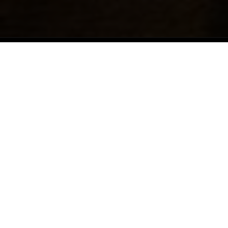
©2026 Saverio Lastrucci | All Rights Reserved | P. Iva
01826910489
Webmaster
Lapo Cerchiai