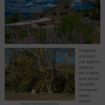
Progettare
una siepe
può apparire
semplice
ma, in realtà,
sono diversi
gli aspetti
che devono
essere
valutati
Siepe mista paesaggistica