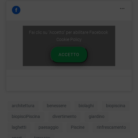
Fai clic su "Accetto" per abilitare Facebook
Cookie Policy
ACCETTO
architettura
benessere
biolaghi
biopiscina
biopisciPiscina
divertimento
giardino
laghetti
paesaggio
Piscine
rinfrescamento
sport
terrazzo