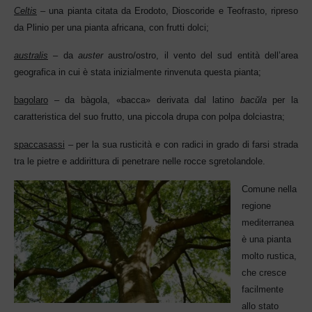
Celtis
– una pianta citata da Erodoto, Dioscoride e Teofrasto, ripreso
da P
linio per una pianta africana, con frutti dolci;
australis
– da
auster
austro/ostro, il vento del sud entità dell’area
geografica in cui è stata inizialmente rinvenuta questa pianta;
bagolaro
– da bàgola, «bacca» derivata dal latino
bacŭla
per la
caratteristica del suo frutto, una piccola drupa con polpa dolciastra;
spaccasassi
– per la sua rusticità e con radici in grado di farsi strada
tra le pietre e addirittura di penetrare nelle rocce sgretolandole.
Comune nella
regione
mediter
ranea
è una pianta
molto rustica,
che cresce
facilmente
allo stato