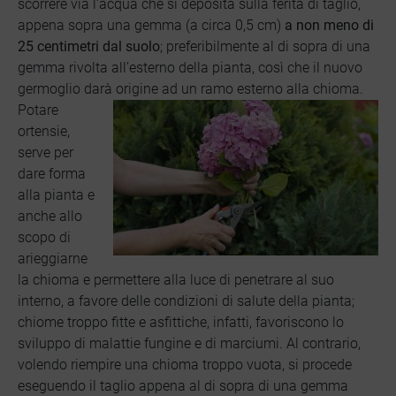
scorrere via l’acqua che si deposita sulla ferita di taglio,
appena sopra una gemma (a circa 0,5 cm)
a non meno di
25 centimetri dal suolo
; preferibilmente al di sopra di una
gemma rivolta all’esterno della pianta, così che il nuovo
germoglio darà origine ad un ramo esterno alla chioma
.
Potare
ortensie,
serve per
dare forma
alla pianta e
anche allo
scopo di
arieggiarne
la chioma e permettere alla luce di penetrare al suo
interno, a favore delle condizioni di salute della pianta;
chiome troppo fitte e asfittiche, infatti, favoriscono lo
sviluppo di malattie fungine e di marciumi. Al contrario,
volendo riempire una chioma troppo vuota, si procede
eseguendo il taglio appen
a al di sopra di una gemma