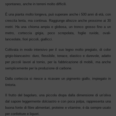
spontaneo, anche in terreni molto difficili.
È una pianta molto longeva, può superare anche i 500 anni di età, con
crescita lenta, ma continua. Raggiunge altezze anche pr
ossime ai 30
metri. Ha una chioma ampia e globosa, un tronco grosso fino a un
metro, corteccia grigia, poco screpolata, f
oglie ruvide, ovali-
lanceolate, fiori piccoli, giallicci.
Coltivata in modo intensivo per il suo legno molto pregiato, di color
grigio-biancastro: duro, flessibile, tenace, elastico e durevole, adatto
per piccoli lavori al tornio, per la fabbricazione di mobili, ma anche
semplicemente per la produzione di carbone.
Dalla corteccia si riesce a ricavare un pigmento giallo, impiegato in
tintoria.
Il frutto del bagolaro, una piccola drupa dalla dimensione di un’oliva
dal sapore leggermente dolciastro e con poca polpa, rappresenta una
buona fonte di fibre alimentari, proteine e vitamine, è da sempre usato
per confetture e liquori.