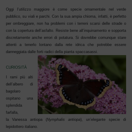
Oggi l’utilizzo maggiore è come specie ornamentale nel verde
pubblico, su viali e parchi. Con la sua ampia chioma, infatti, è perfetto
per ombreggiare, non ha problemi con i terreni scarsi delle strade o
con la copertura dell’asfalto. Resiste bene all’inquinamento e sopporta
discretamente anche errori di potatura. Si dovrebbe comunque stare
attenti a tenerlo lontano dalla rete idrica che potrebbe essere
danneggiata dalle forti rad
ici della pianta spaccasassi.
CURIOSITÀ
I rami più
al
ti
dell’
albero di
bagolaro
ospitano una
splendida
farfalla,
la Vanessa antiopa (
Nymphalis antiopa
), un’elegante specie di
lepidotter
o
italia
no.