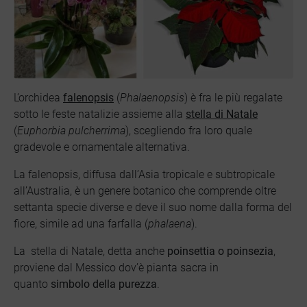
L’orchidea
falenopsis
(
Phalaenopsis
) è fra le più regalate
sotto le feste natalizie assieme alla
stella di Natale
(
Euphorbia pulcherrima
), scegliendo fra loro quale
gradevole e ornamentale alternativa.
La falenopsis, diffusa dall’Asia tropicale e subtropicale
all’Australia, è un genere botanico che comprende oltre
settanta specie diverse e deve il suo nome dalla forma del
fiore, simile ad una farfalla (
phalaena
).
La
stella di Natale, detta anche
poinsettia o poinsezia
,
proviene dal Messico dov’è pianta sacra in
quanto
simbolo della purezza
.