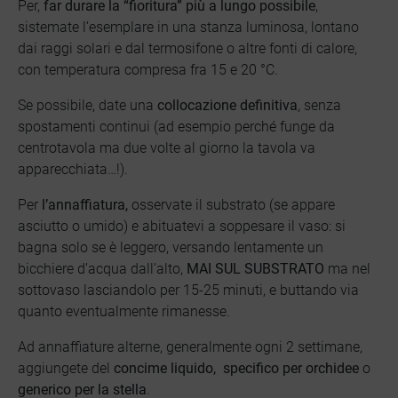
Per,
far durare la “fioritura” più a lungo possibile
,
sistemate l’esemplare in una stanza luminosa, lontano
dai raggi solari e dal termosifone o altre fonti di calore,
con temperatura compresa fra 15 e 20 °C.
Se possibile, date una
collocazione definitiva
, senza
spostamenti continui (ad esempio perché funge da
centrotavola ma due volte al giorno la tavola va
apparecchiata…!).
Per
l’annaffiatura,
osservate il substrato (se appare
asciutto o umido) e abituatevi a soppesare il vaso: si
bagna solo se è leggero, versando lentamente un
bicchiere d’acqua dall’alto,
MAI SUL SUBSTRATO
ma nel
sottovaso lasciandolo per 15-25 minuti, e buttando via
quanto eventualmente rimanesse.
Ad annaffiature alterne, generalmente ogni 2 settimane,
aggiungete del
concime liquido, specifico per orchidee
o
generico per la stella
.