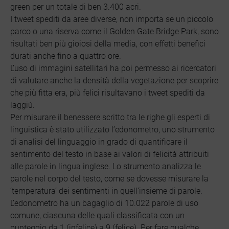
green per un totale di ben 3.400 acri.
I tweet spediti da aree diverse, non importa se un piccolo
parco o una riserva come il Golden Gate Bridge Park, sono
risultati ben più gioiosi della media, con effetti benefici
durati anche fino a quattro ore.
L’uso di immagini satellitari ha poi permesso ai ricercatori
di valutare anche la densità della vegetazione per scoprire
che più fitta era, più felici risultavano i tweet spediti da
laggiù.
Per misurare il benessere scritto tra le righe gli esperti di
linguistica è stato utilizzato l’edonometro, uno strumento
di analisi del linguaggio in grado di quantificare il
sentimento del testo in base ai valori di felicità attribuiti
alle parole in lingua inglese. Lo strumento analizza le
parole nel corpo del testo, come se dovesse misurare la
‘temperatura’ dei sentimenti in quell’insieme di parole.
L’edonometro ha un bagaglio di 10.022 parole di uso
comune, ciascuna delle quali classificata con un
punteggio da 1 (infelice) a 9 (felice). Per fare qualche