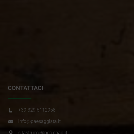
CONTATTACI
+39 329 6112958
info@paesaggista.it
s.lastrucci@pec.epap.it