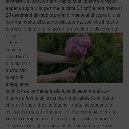
scorrere via l’acqua che si deposita sulla ferita di taglio,
appena sopra una gemma (a circa 0,5 cm)
a non meno di
25 centimetri dal suolo
; preferibilmente al di sopra di una
gemma rivolta all’esterno della pianta, così che il nuovo
germoglio darà origine ad un ramo esterno alla chioma
.
Potare
ortensie,
serve per
dare forma
alla pianta e
anche allo
scopo di
arieggiarne
la chioma e permettere alla luce di penetrare al suo
interno, a favore delle condizioni di salute della pianta;
chiome troppo fitte e asfittiche, infatti, favoriscono lo
sviluppo di malattie fungine e di marciumi. Al contrario,
volendo riempire una chioma troppo vuota, si procede
eseguendo il taglio appen
a al di sopra di una gemma