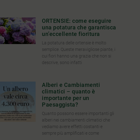
ORTENSIE: come eseguire
una potatura che garantisca
un’eccellente fioritura
La potatura delle ortensie è molto
semplice. Queste meravigliose piante, i
cui fiori hanno una grazia che non si
descrive, sono infatti
Alberi e Cambiamenti
climatici – quanto è
importante per un
Paesaggista?
Quanto possono essere importanti gli
alberi nei cambiamenti climatici che
vediamo avere effetti costanti e
sempre più amplificati e come