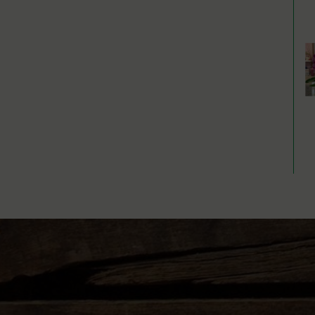
STUDIO ADP
Servizi
Lavori
Chi siamo
Blog