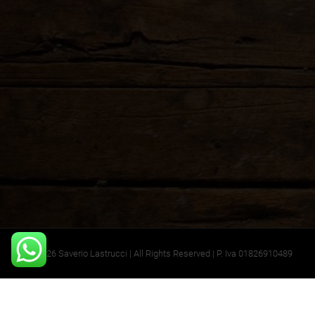
©2026 Saverio Lastrucci | All Rights Reserved | P. Iva 01826910489