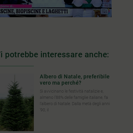
i potrebbe interessare anche:
Albero di Natale, preferibile
vero ma perché?
Si avvicinano le festività natalizie e,
almeno l’88% delle famiglie italiane, fa
l’albero di Natale. Dalla metà degli anni
’90, il