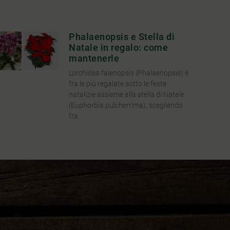
Phalaenopsis e Stella di
INQUADRA IL QR CODE !
Natale in regalo: come
mantenerle
L’orchidea falenopsis (Phalaenopsis) è
fra le più regalate sotto le feste
natalizie assieme alla stella di Natale
(Euphorbia pulcherrima), scegliendo
fra