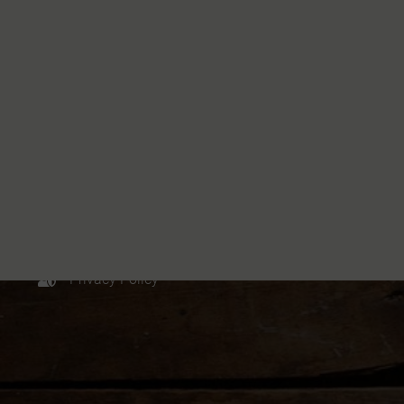
CONTATTACI
+39 329 6112958
info@paesaggista.it
s.lastrucci@pec.epap.it
Cookie Policy
Privacy Policy