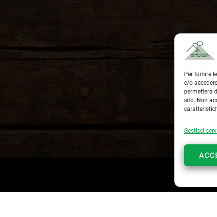
Per fornire 
e/o accedere
permetterà d
sito. Non ac
caratteristic
Gestisci serv
ACC