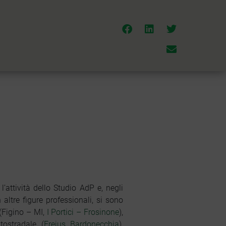
’attività dello Studio AdP e, negli
altre figure professionali, si sono
 (Figino – MI,
I Portici – Frosinone
),
tostradale (
Frejus Bardonecchia
),