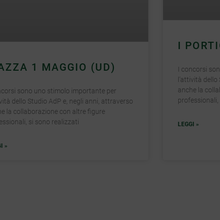
I PORT
AZZA 1 MAGGIO (UD)
I concorsi so
l’attività dell
anche la colla
ncorsi sono uno stimolo importante per
professionali, 
tività dello Studio AdP e, negli anni, attraverso
e la collaborazione con altre figure
essionali, si sono realizzati
LEGGI »
I »