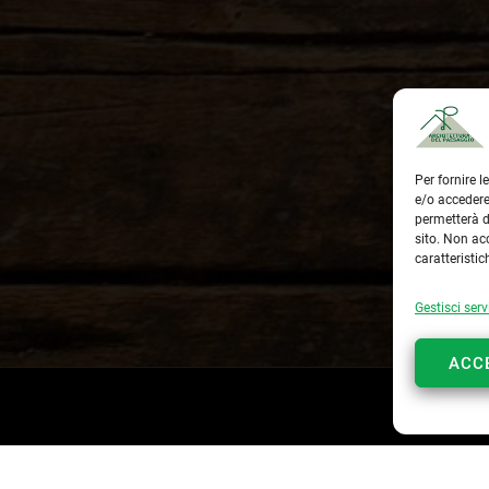
Per fornire 
e/o accedere
permetterà d
sito. Non ac
caratteristic
Gestisci serv
ACC