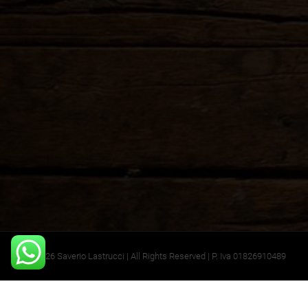
©2026 Saverio Lastrucci | All Rights Reserved | P. Iva 01826910489