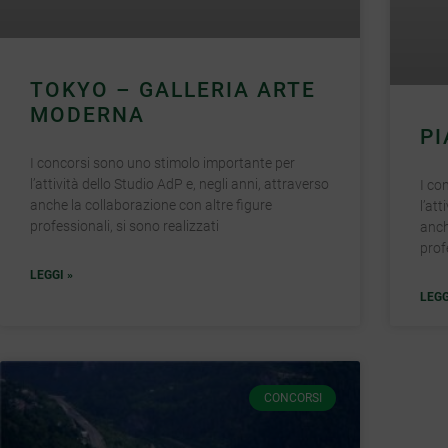
TOKYO – GALLERIA ARTE
MODERNA
PI
I concorsi sono uno stimolo importante per
l’attività dello Studio AdP e, negli anni, attraverso
I co
anche la collaborazione con altre figure
l’at
professionali, si sono realizzati
anch
prof
LEGGI »
LEGG
CONCORSI