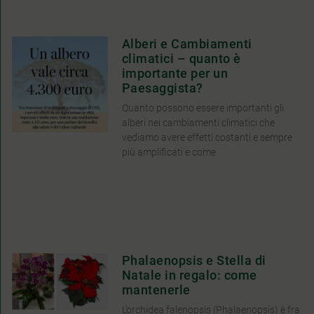
Alberi e Cambiamenti
climatici – quanto è
importante per un
Paesaggista?
Quanto possono essere importanti gli
alberi nei cambiamenti climatici che
vediamo avere effetti costanti e sempre
più amplificati e come
Phalaenopsis e Stella di
Natale in regalo: come
mantenerle
L’orchidea falenopsis (Phalaenopsis) è fra