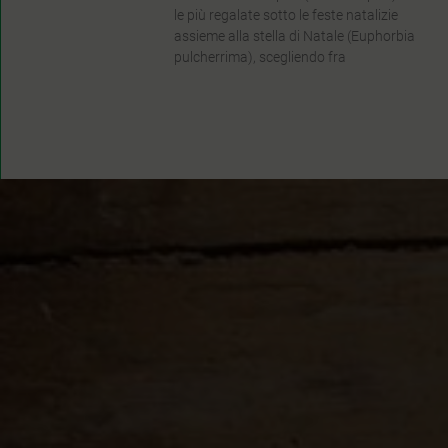
le più regalate sotto le feste natalizie
assieme alla stella di Natale (Euphorbia
pulcherrima), scegliendo fra