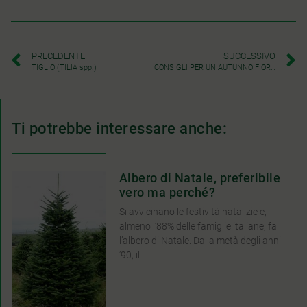
PRECEDENTE
SUCCESSIVO
TIGLIO (TILIA spp.)
CONSIGLI PER UN AUTUNNO FIORITO
Ti potrebbe interessare anche:
Albero di Natale, preferibile
vero ma perché?
Si avvicinano le festività natalizie e,
almeno l’88% delle famiglie italiane, fa
l’albero di Natale. Dalla metà degli anni
’90, il