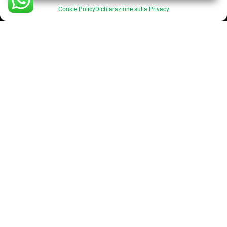
Cookie Policy
Dichiarazione sulla Privacy
©2026 Saverio Lastrucci | All Rights Reserved | P. Iva
01826910489
Webmaster
Lapo Cerchiai