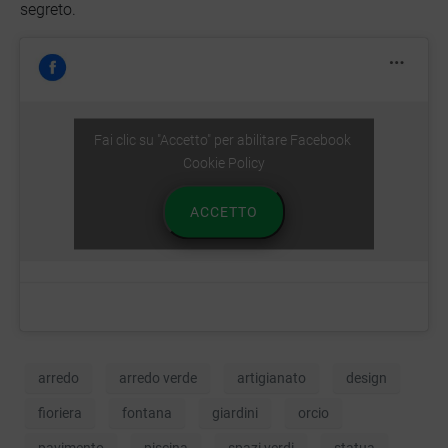
segreto.
Fai clic su "Accetto" per abilitare Facebook
Cookie Policy
ACCETTO
arredo
arredo verde
artigianato
design
fioriera
fontana
giardini
orcio
pavimento
piscina
spazi verdi
statua