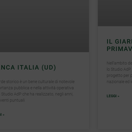
IL GIAR
PRIMAV
Nell’ambito de
NCA ITALIA (UD)
lo Studio AdP
progetto per 
erde storico è un bene culturale di notevole
nazionale ed i
rtanza pubblica e nella attività operativa
o Studio AdP che ha realizzato, negli anni,
LEGGI »
rventi puntuali
I »