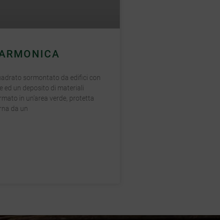
INQUADRA IL QR CODE !
 ARMONICA
adrato sormontato da edifici con
te ed un deposito di materiali
ormato in un’area verde, protetta
erna da un