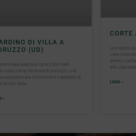
STUDIO ADP
CORTE
ARDINO DI VILLA A
Servizi
Uno spazio qu
ORUZZO (UD)
viste indiscre
Lavori
diversi, trasf
erreno degradante di oltre 5.000 metri
alla vista est
Chi siamo
ri sulla collina morenica di Moruzzo. Una
ia appassionata di botanica e il desiderio di
Blog
LEGGI »
re lontani dalla
I »