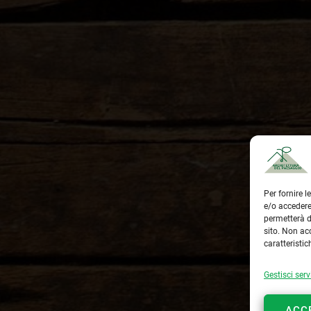
Per fornire 
e/o accedere
permetterà d
sito. Non ac
caratteristic
Gestisci serv
ACC