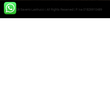
©2026 Saverio Lastrucci | All Rights Reserved | P. Iva 01826910489