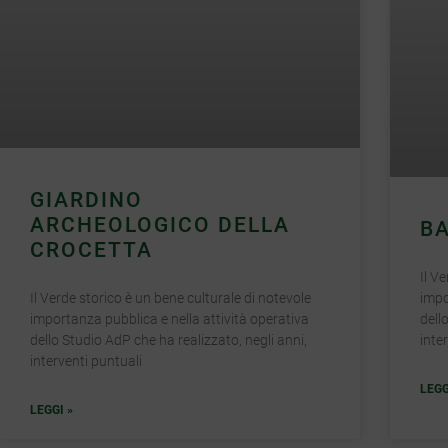
GIARDINO
ARCHEOLOGICO DELLA
BA
CROCETTA
Il V
impo
Il Verde storico è un bene culturale di notevole
dell
importanza pubblica e nella attività operativa
inte
dello Studio AdP che ha realizzato, negli anni,
interventi puntuali
LEGG
LEGGI »