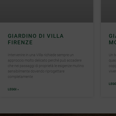
CONTATTACI
+39 329 6112958
GIARDINO DI VILLA
GI
info@paesaggista.it
FIRENZE
M
s.lastrucci@pec.epap.it
Intervenire in una Villa richiede sempre un
Un t
approccio molto delicato perché può accadere
quad
che nei passaggi di proprietà le esigenze mutino
copp
Cookie Policy
sensibilmente dovendo riprogettare
vive
completamente
Privacy Policy
LEGG
LEGGI »