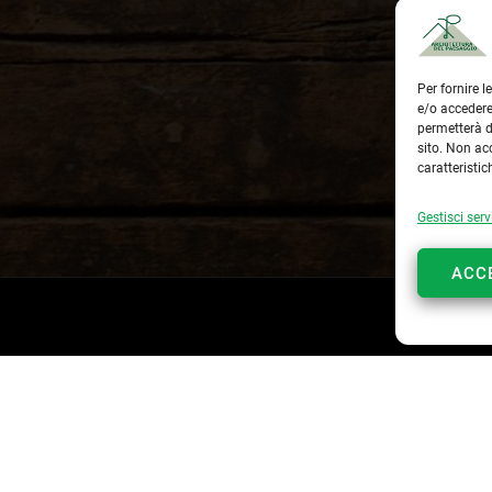
Per fornire 
e/o accedere
permetterà d
sito. Non ac
caratteristic
Gestisci serv
ACC