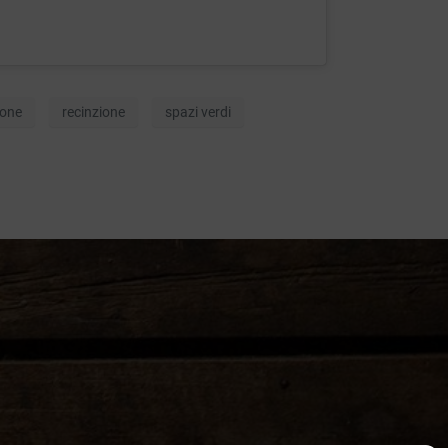
INQUADRA IL QR CODE !
ione
recinzione
spazi verdi