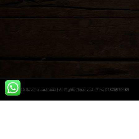
©2026 Saverio Lastrucci | All Rights Reserved | P. Iva 01826910489