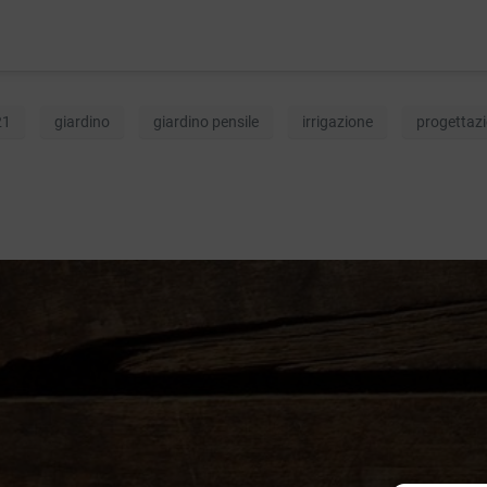
STUDIO ADP
Servizi
21
giardino
giardino pensile
irrigazione
progettaz
Lavori
Chi siamo
Blog