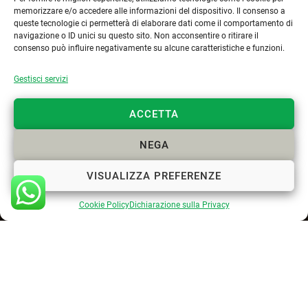
memorizzare e/o accedere alle informazioni del dispositivo. Il consenso a
+39 329 6112958
queste tecnologie ci permetterà di elaborare dati come il comportamento di
navigazione o ID unici su questo sito. Non acconsentire o ritirare il
info@paesaggista.it
consenso può influire negativamente su alcune caratteristiche e funzioni.
s.lastrucci@pec.epap.it
Gestisci servizi
ACCETTA
Cookie Policy
NEGA
Privacy Policy
VISUALIZZA PREFERENZE
Cookie Policy
Dichiarazione sulla Privacy