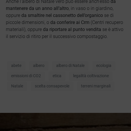
Anche l’albero di Natale vero può essere anch’esso
da
mantenere da un anno all’altro
, in vaso o in giardino,
oppure
da smaltire nel cassonetto dell’organico
se di
piccole dimensioni, o
da conferire ai Crm
(Centri recupero
materiali), oppure
da riportare al punto vendita
se è attivo
il servizio di ritiro per il successivo compostaggio.
abete
albero
albero di Natale
ecologia
emissioni di CO2
etica
legalità coltivazione
Natale
scelta consapevole
terreni marginali