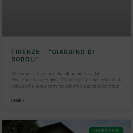
FIRENZE – “GIARDINO DI
BOBOLI”
All’interno del Giardino di Boboli, architettura del
Rinascimento che originò il “Giardino all’italiana” un lavoro di
restauro in una sua parte ripristinando la zona denominata
LEGGI »
VERDE STORICO