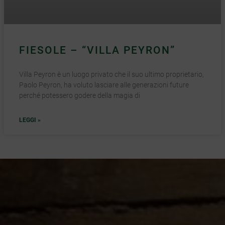
FIESOLE – “VILLA PEYRON”
Villa Peyron è un luogo privato che il suo ultimo proprietario,
Paolo Peyron, ha voluto lasciare alle generazioni future
perché potessero godere della magia di
LEGGI »