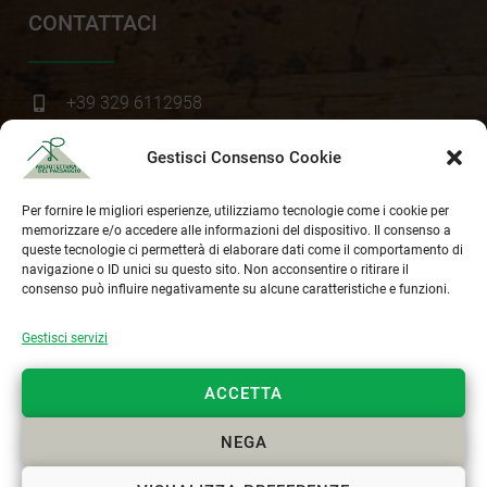
CONTATTACI
+39 329 6112958
info@paesaggista.it
Gestisci Consenso Cookie
s.lastrucci@pec.epap.it
Per fornire le migliori esperienze, utilizziamo tecnologie come i cookie per
memorizzare e/o accedere alle informazioni del dispositivo. Il consenso a
queste tecnologie ci permetterà di elaborare dati come il comportamento di
Cookie Policy
navigazione o ID unici su questo sito. Non acconsentire o ritirare il
consenso può influire negativamente su alcune caratteristiche e funzioni.
Privacy Policy
Gestisci servizi
ACCETTA
NEGA