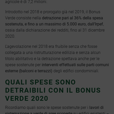
agricole è di 7,2 milioni.
Introdotto nel 2018 e prorogato già nel 2019, il Bonus
Verde consiste nella
detrazione pari al
36% della spesa
sostenuta
, e fino a un massimo di 5.000 euro, dall’Irpef
,
ossia dalla dichiarazione dei redditi, fino al 31 dicembre
2020.
L’agevolazione nel 2018 era fruibile senza che fosse
collegata a una ristrutturazione edilizia e senza alcun
titolo abilitativo e la detrazione spettava anche per le
spese sostenute per
interventi effettuati sulle parti comuni
esterne (balconi e terrazzi)
degli edifici condominiali.
QUALI SPESE SONO
DETRAIBILI CON IL BONUS
VERDE 2020
Ricordiamo quali sono le spese sostenute per i
lavori di
sistemazione a verde
di aree scoperte
su edifici esistenti –