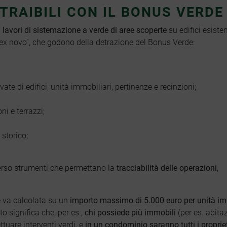
TRAIBILI CON IL BONUS VERDE
i
lavori di sistemazione a verde
di aree scoperte
su edifici esisten
ex novo”, che godono della detrazione del Bonus Verde:
ate di edifici, unità immobiliari, pertinenze e recinzioni;
i e terrazzi;
 storico;
erso strumenti che permettano la
tracciabilità delle operazioni
,
 va calcolata su un
importo massimo di 5.000 euro per unità im
to significa che, per es.,
chi possiede più immobili
(per es. abita
STUDIO ADP
ettuare interventi verdi, e
in un condominio saranno tutti i propriet