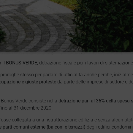
to il BONUS VERDE
, detrazione fiscale per i lavori di sistemazione
eproroghe stesso per parlare di ufficialità anche perchè, inizialm
cupazione e giuste proteste
da parte delle imprese di settore e d
il Bonus Verde consiste nella
detrazione pari al
36% della spesa 
, fino al 31 dicembre 2020.
osse collegata a una ristrutturazione edilizia e senza alcun tito
le parti comuni esterne (balconi e terrazzi)
degli edifici condomini