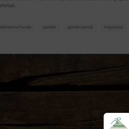
miniali.
Servizi
detrazione fiscale
giardini
giardini pensili
irrigazione
Lavori
Chi siamo
Blog