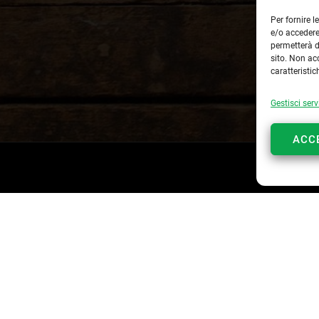
Per fornire 
e/o accedere
permetterà d
sito. Non ac
caratteristic
Gestisci serv
ACC