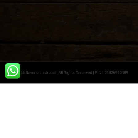
©2026 Saverio Lastrucci | All Rights Reserved | P. Iva 01826910489