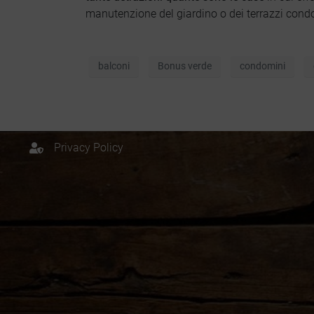
manutenzione del giardino o dei terrazzi condo
+39 329 6112958
info@paesaggista.it
balconi
Bonus verde
condomini
s.lastrucci@pec.epap.it
Cookie Policy
Privacy Policy