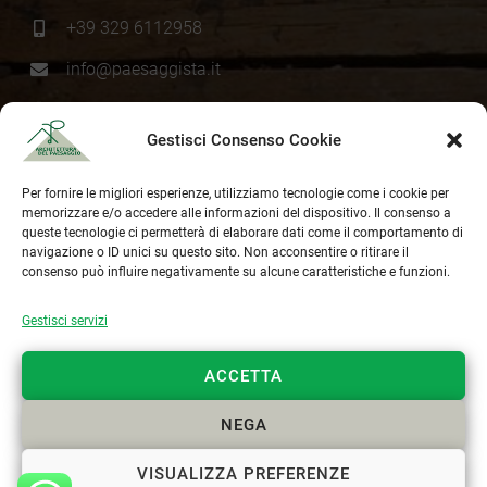
+39 329 6112958
info@paesaggista.it
s.lastrucci@pec.epap.it
Gestisci Consenso Cookie
Cookie Policy
Per fornire le migliori esperienze, utilizziamo tecnologie come i cookie per
memorizzare e/o accedere alle informazioni del dispositivo. Il consenso a
Privacy Policy
queste tecnologie ci permetterà di elaborare dati come il comportamento di
navigazione o ID unici su questo sito. Non acconsentire o ritirare il
consenso può influire negativamente su alcune caratteristiche e funzioni.
Gestisci servizi
ACCETTA
NEGA
VISUALIZZA PREFERENZE