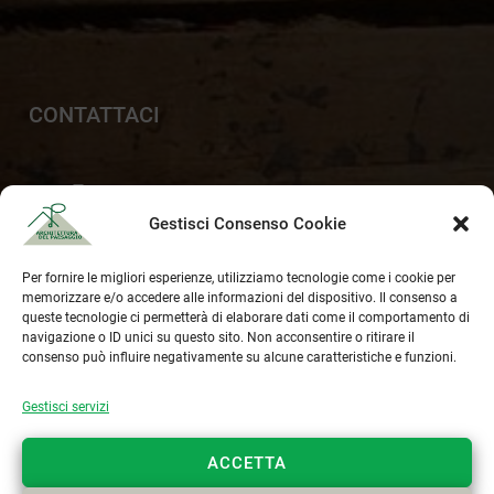
CONTATTACI
+39 329 6112958
Gestisci Consenso Cookie
info@paesaggista.it
s.lastrucci@pec.epap.it
Per fornire le migliori esperienze, utilizziamo tecnologie come i cookie per
memorizzare e/o accedere alle informazioni del dispositivo. Il consenso a
queste tecnologie ci permetterà di elaborare dati come il comportamento di
navigazione o ID unici su questo sito. Non acconsentire o ritirare il
consenso può influire negativamente su alcune caratteristiche e funzioni.
Cookie Policy
Gestisci servizi
Privacy Policy
ACCETTA