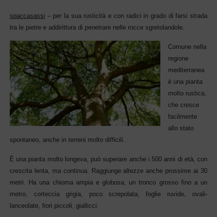
spaccasassi
– per la sua rusticità e con radici in grado di farsi strada
tra le pietre e addirittura di penetrare nelle rocce sgretolandole.
Comune nella
regione
mediter
ranea
è una pianta
molto rustica,
che cresce
facilmente
allo stato
spontaneo, anche in terreni molto difficili.
È una pianta molto longeva, può superare anche i 500 anni di età, con
crescita lenta, ma continua. Raggiunge altezze anche pr
ossime ai 30
metri. Ha una chioma ampia e globosa, un tronco grosso fino a un
metro, corteccia grigia, poco screpolata, f
oglie ruvide, ovali-
lanceolate, fiori piccoli, giallicci.