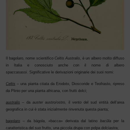
Il bagolaro, nome scientifico
Celtis Australis
, è un albero molto diffuso
in Italia e conosciuto anche con il nome di albero
spaccasassi.
Significative le
derivazioni originarie dei suoi nomi:
Celtis
– una pianta citata da Erodoto, Dioscoride e Teofrasto, ripreso
da P
linio per una pianta africana, con frutti dolci;
australis
– da
auster
austro/ostro, il vento del sud entità dell’area
geografica in cui è stata inizialmente rinvenuta questa pianta;
bagolaro
– da bàgola, «bacca» derivata dal latino
bacŭla
per la
caratteristica del suo frutto, una piccola drupa con polpa dolciastra;