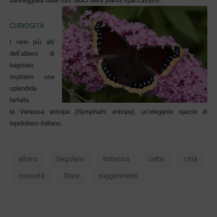
danneggiata dalle forti rad
ici della pianta spaccasassi.
CURIOSITÀ
I rami più
al
ti
dell’
albero di
bagolaro
ospitano una
splendida
farfalla,
la Vanessa antiopa (
Nymphalis antiopa
), un’elegante specie di
lepidotter
o
italia
no.
albero
bagolaro
botanica
celtis
città
curiosità
filare
suggerimenti