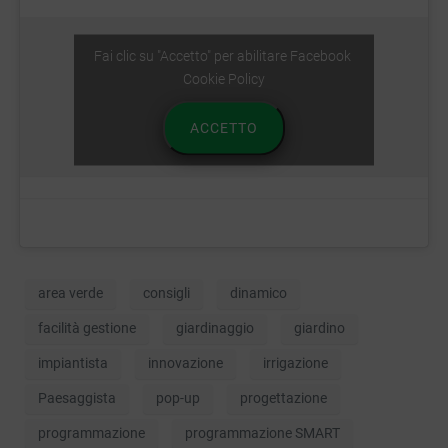
Fai clic su "Accetto" per abilitare Facebook
Cookie Policy
ACCETTO
area verde
consigli
dinamico
facilità gestione
giardinaggio
giardino
impiantista
innovazione
irrigazione
Paesaggista
pop-up
progettazione
programmazione
programmazione SMART