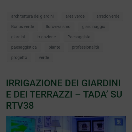
architettura dei giardini
area verde
arredo verde
Bonus verde
florovivaismo
giardinaggio
giardini
irrigazione
Paesaggista
paesaggistica
piante
professionalità
progetto
verde
IRRIGAZIONE DEI GIARDINI
E DEI TERRAZZI – TADA’ SU
RTV38