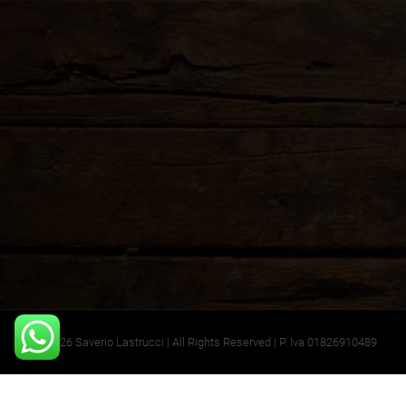
©2026 Saverio Lastrucci | All Rights Reserved | P. Iva 01826910489