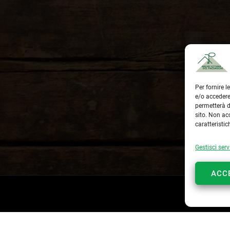
Per fornire 
e/o accedere
permetterà d
sito. Non ac
caratteristic
Gestisci serv
ACC