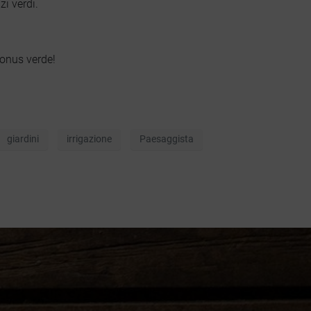
zi verdi.
Bonus verde!
INQUADRA IL QR CODE !
giardini
irrigazione
Paesaggista