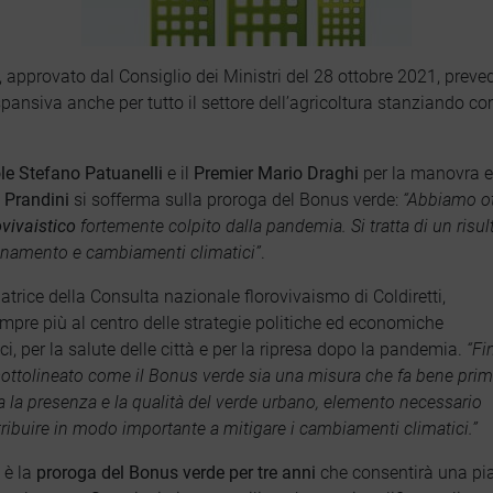
pprovato dal Consiglio dei Ministri del 28 ottobre 2021, prevede
ansiva anche per tutto il settore dell’agricoltura stanziando 
ole Stefano Patuanelli
e il
Premier Mario Draghi
per la manovra es
e Prandini
si sofferma sulla proroga del Bonus verde:
“Abbiamo ot
ovivaistico
fortemente colpito dalla pandemia. Si tratta di un risul
uinamento e cambiamenti climatici”
.
atrice della Consulta nazionale florovivaismo di Coldiretti,
sempre più al centro delle strategie politiche ed economiche
ci, per la salute delle città e per la ripresa dopo la pandemia.
“Fi
sottolineato come il Bonus verde sia una misura che fa bene pri
ta la presenza e la qualità del verde urbano, elemento necessario
tribuire in modo importante a mitigare i cambiamenti climatici.”
 è la
proroga del Bonus verde per tre anni
che consentirà una pian