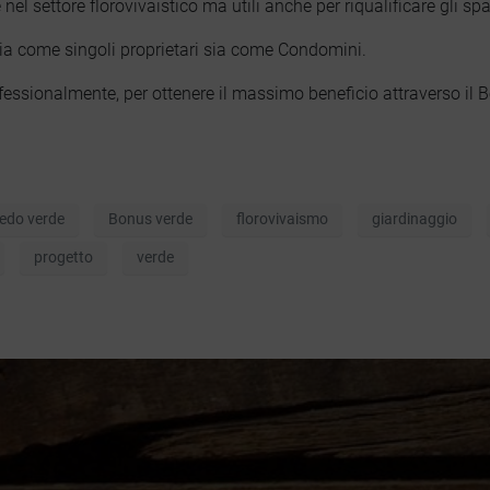
el settore florovivaistico ma utili anche per riqualificare gli spa
sia come singoli proprietari sia come Condomini.
ofessionalmente, per ottenere il massimo beneficio attraverso il 
STUDIO ADP
Servizi
redo verde
Bonus verde
florovivaismo
giardinaggio
Lavori
progetto
verde
Chi siamo
Blog