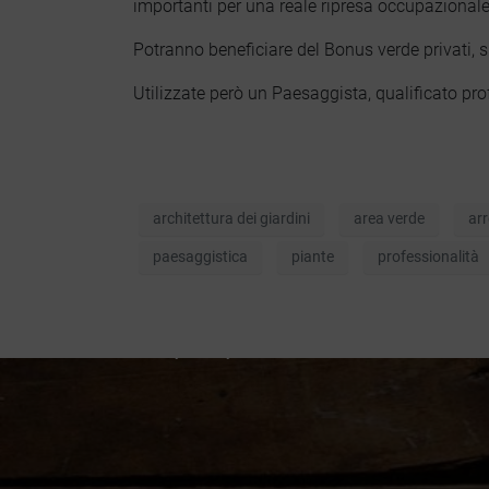
importanti per una reale ripresa occupazionale n
CONTATTACI
Potranno beneficiare del Bonus verde privati, 
Utilizzate però un Paesaggista, qualificato pr
+39 329 6112958
info@paesaggista.it
s.lastrucci@pec.epap.it
architettura dei giardini
area verde
ar
paesaggistica
piante
professionalità
Cookie Policy
Privacy Policy